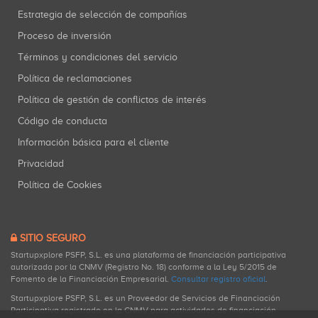
Estrategia de selección de compañías
Proceso de inversión
Términos y condiciones del servicio
Política de reclamaciones
Política de gestión de conflictos de interés
Código de conducta
Información básica para el cliente
Privacidad
Política de Cookies
SITIO SEGURO
Startupxplore PSFP, S.L. es una plataforma de financiación participativa
autorizada por la CNMV (Registro No. 18) conforme a la Ley 5/2015 de
Fomento de la Financiación Empresarial.
Consultar registro oficial
.
Startupxplore PSFP, S.L. es un Proveedor de Servicios de Financiación
Participativa registrado en la CNMV para actividades de financiación