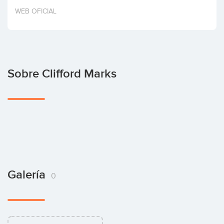
Invertir
WEB OFICIAL
Sobre Clifford Marks
Galería
0