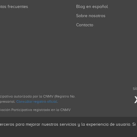
ntas frecuentes
Blog en español
Sobre nosotros
Contacto
SÍ
icipativa autorizada por la CNMV (Registro No.
presarial.
Consultar registro oficial
.
ciación Participativa registrado en la CNMV
erceros para mejorar nuestros servicios y la experiencia de usuario. S