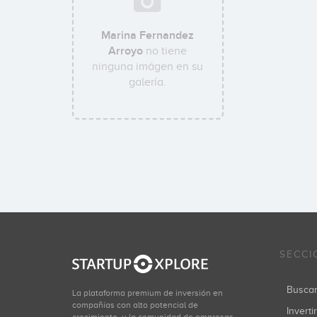
Marina Fernandez
Arroyo
no tiene
ninguna imágen en su
galería.
SECCI
Busca
La plataforma premium de inversión en
compañías con alto potencial de
Inverti