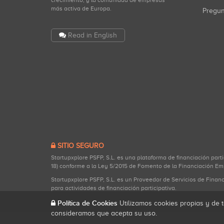
crecimiento, y la comunidad de empresas
más activa de Europa.
Pregu
Read in English
SITIO SEGURO
Startupxplore PSFP, S.L. es una plataforma de financiación part
18) conforme a la Ley 5/2015 de Fomento de la Financiación Em
Startupxplore PSFP, S.L. es un Proveedor de Servicios de Finan
para actividades de financiación participativa.
Política de Cookies
Utilizamos cookies propias y de t
consideramos que acepta su uso.