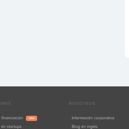
ONES
NOSOTROS
r financiación
Información corporativa
NEW
r en startups
Blog en inglés