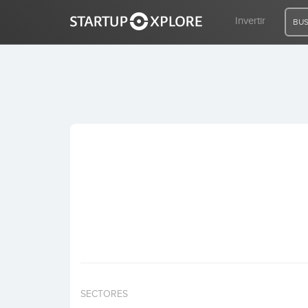
Invertir
BUS
BUSCO FINANCIACIÓN
REGISTRO
ACCESO
Inicio
Invertir
SECTORES