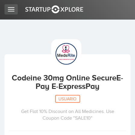
Toggle
navigation
BUSCO FINANCIACIÓN
REGISTRO
ACCESO
Codeine 30mg Online SecureE-
Pay E-ExpressPay
USUARIO
Get Flat 10% Discount on All Medicines. Use
Coupon Code "SALE10"
Inicio