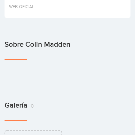
Invertir
WEB OFICIAL
Sobre Colin Madden
Galería
0