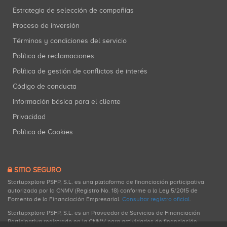
Estrategia de selección de compañías
Proceso de inversión
Términos y condiciones del servicio
Política de reclamaciones
Política de gestión de conflictos de interés
Código de conducta
Información básica para el cliente
Privacidad
Política de Cookies
SITIO SEGURO
Startupxplore PSFP, S.L. es una plataforma de financiación participativa
autorizada por la CNMV (Registro No. 18) conforme a la Ley 5/2015 de
Fomento de la Financiación Empresarial.
Consultar registro oficial
.
Startupxplore PSFP, S.L. es un Proveedor de Servicios de Financiación
Participativa registrado en la CNMV para actividades de financiación