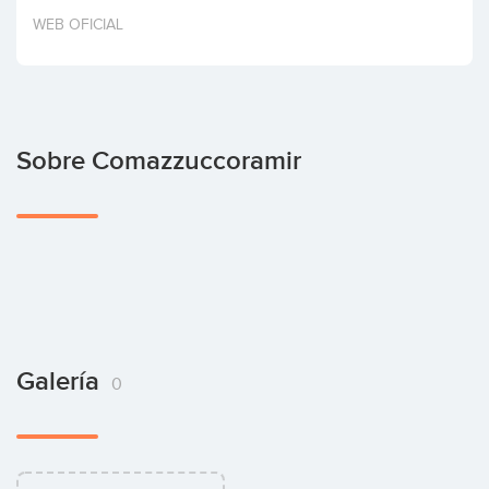
Invertir
WEB OFICIAL
Sobre Comazzuccoramir
Galería
0