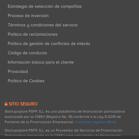
Estrategia de selección de compañías
Proceso de inversión
Términos y condiciones del servicio
Política de reclamaciones
Política de gestión de conflictos de interés
Código de conducta
Información básica para el cliente
Privacidad
Política de Cookies
SITIO SEGURO
Startupxplore PSFP, S.L. es una plataforma de financiación participativa
autorizada por la CNMV (Registro No. 18) conforme a la Ley 5/2015 de
Fomento de la Financiación Empresarial.
Consultar registro oficial
.
Startupxplore PSFP, S.L. es un Proveedor de Servicios de Financiación
Participativa registrado en la CNMV para actividades de financiación