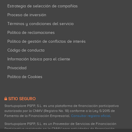
Estrategia de selección de compañías
Proceso de inversión
Términos y condiciones del servicio
Política de reclamaciones
Política de gestión de conflictos de interés
Código de conducta
Información básica para el cliente
Privacidad
Política de Cookies
SITIO SEGURO
Startupxplore PSFP, S.L. es una plataforma de financiación participativa
autorizada por la CNMV (Registro No. 18) conforme a la Ley 5/2015 de
Fomento de la Financiación Empresarial.
Consultar registro oficial
.
Startupxplore PSFP, S.L. es un Proveedor de Servicios de Financiación
Participativa registrado en la CNMV para actividades de financiación