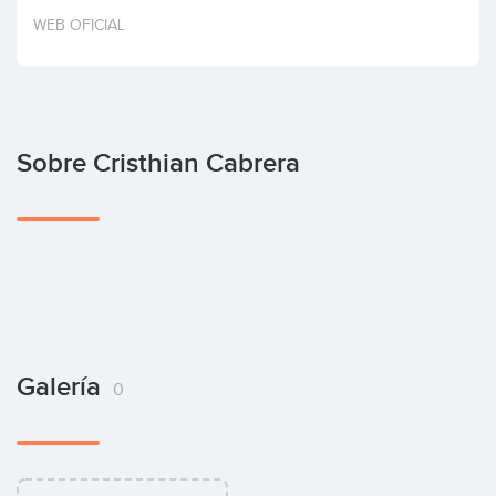
Invertir
WEB OFICIAL
Sobre Cristhian Cabrera
Galería
0