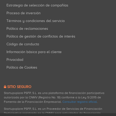
Estrategia de selección de compañías
Proceso de inversión
Términos y condiciones del servicio
Política de reclamaciones
Política de gestión de conflictos de interés
Código de conducta
Información básica para el cliente
Privacidad
Política de Cookies
SITIO SEGURO
Startupxplore PSFP, S.L. es una plataforma de financiación participativa
autorizada por la CNMV (Registro No. 18) conforme a la Ley 5/2015 de
Fomento de la Financiación Empresarial.
Consultar registro oficial
.
Startupxplore PSFP, S.L. es un Proveedor de Servicios de Financiación
Participativa registrado en la CNMV para actividades de financiación