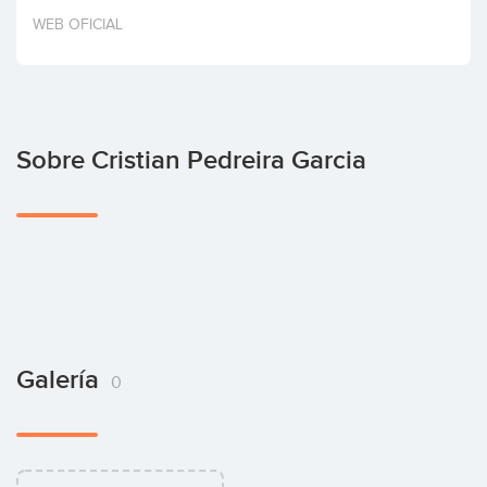
Invertir
WEB OFICIAL
Sobre Cristian Pedreira Garcia
Galería
0