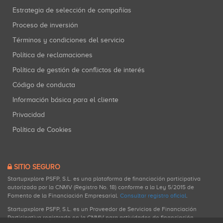
Estrategia de selección de compañías
Proceso de inversión
Términos y condiciones del servicio
Política de reclamaciones
Política de gestión de conflictos de interés
Código de conducta
Información básica para el cliente
Privacidad
Política de Cookies
SITIO SEGURO
Startupxplore PSFP, S.L. es una plataforma de financiación participativa
autorizada por la CNMV (Registro No. 18) conforme a la Ley 5/2015 de
Fomento de la Financiación Empresarial.
Consultar registro oficial
.
Startupxplore PSFP, S.L. es un Proveedor de Servicios de Financiación
Participativa registrado en la CNMV para actividades de financiación