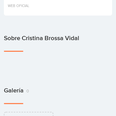
Invertir
WEB OFICIAL
Sobre Cristina Brossa Vidal
Galería
0