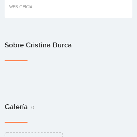
Invertir
WEB OFICIAL
Sobre Cristina Burca
Galería
0