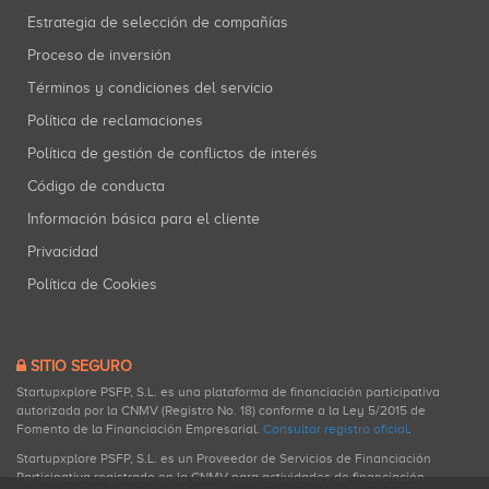
Estrategia de selección de compañías
Proceso de inversión
Términos y condiciones del servicio
Política de reclamaciones
Política de gestión de conflictos de interés
Código de conducta
Información básica para el cliente
Privacidad
Política de Cookies
SITIO SEGURO
Startupxplore PSFP, S.L. es una plataforma de financiación participativa
autorizada por la CNMV (Registro No. 18) conforme a la Ley 5/2015 de
Fomento de la Financiación Empresarial.
Consultar registro oficial
.
Startupxplore PSFP, S.L. es un Proveedor de Servicios de Financiación
Participativa registrado en la CNMV para actividades de financiación