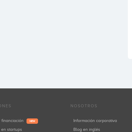
ONES
NOSOTROS
r financiación
Información corporativa
NEW
r en startups
Blog en inglés