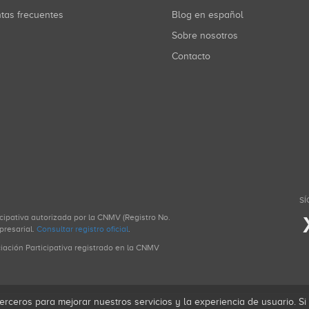
ntas frecuentes
Blog en español
Sobre nosotros
Contacto
SÍ
icipativa autorizada por la CNMV (Registro No.
presarial.
Consultar registro oficial
.
ciación Participativa registrado en la CNMV
erceros para mejorar nuestros servicios y la experiencia de usuario. S