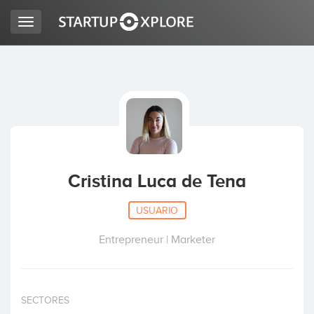
Toggle
navigation
BUSCO FINANCIACIÓN
REGISTRO
ACCESO
Cristina Luca de Tena
USUARIO
Entrepreneur | Marketer
Inicio
SECTORES