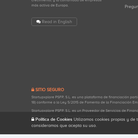
crecimiento, y la comunidad de empresas
más activa de Europa.
Pregu
Read in English
SITIO SEGURO
Startupxplore PSFP, S.L. es una plataforma de financiación part
18) conforme a la Ley 5/2015 de Fomento de la Financiación Em
Startupxplore PSFP, S.L. es un Proveedor de Servicios de Finan
para actividades de financiación participativa.
Política de Cookies
Utilizamos cookies propias y de t
consideramos que acepta su uso.