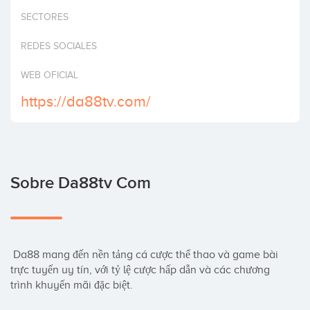
Invertir
SECTORES
REDES SOCIALES
WEB OFICIAL
https://da88tv.com/
Sobre Da88tv Com
 Da88 mang đến nền tảng cá cược thể thao và game bài 
trực tuyến uy tín, với tỷ lệ cược hấp dẫn và các chương 
trình khuyến mãi đặc biệt.