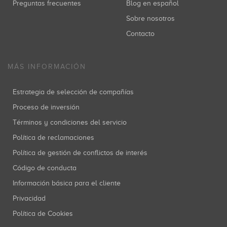
Preguntas frecuentes
Blog en español
Sobre nosotros
Contacto
MÁS INFORMACIÓN
Estrategia de selección de compañías
Proceso de inversión
Términos y condiciones del servicio
Política de reclamaciones
Política de gestión de conflictos de interés
Código de conducta
Información básica para el cliente
Privacidad
Política de Cookies