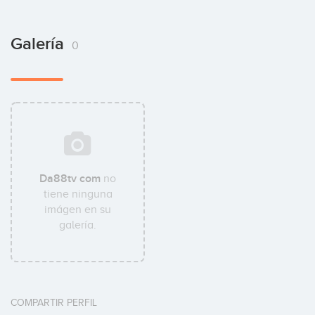
Galería
0
Da88tv com
no
tiene ninguna
imágen en su
galería.
COMPARTIR PERFIL