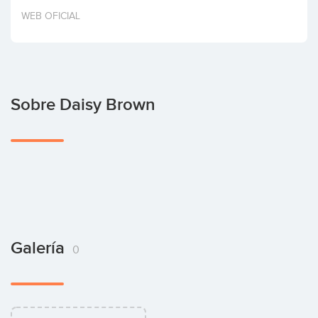
Invertir
WEB OFICIAL
Sobre Daisy Brown
Galería
0