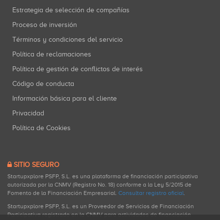
Estrategia de selección de compañías
Proceso de inversión
Términos y condiciones del servicio
Política de reclamaciones
Política de gestión de conflictos de interés
Código de conducta
Información básica para el cliente
Privacidad
Política de Cookies
SITIO SEGURO
Startupxplore PSFP, S.L. es una plataforma de financiación participativa
autorizada por la CNMV (Registro No. 18) conforme a la Ley 5/2015 de
Fomento de la Financiación Empresarial.
Consultar registro oficial
.
Startupxplore PSFP, S.L. es un Proveedor de Servicios de Financiación
Participativa registrado en la CNMV para actividades de financiación