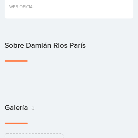
Invertir
WEB OFICIAL
Sobre Damián Rios París
Galería
0