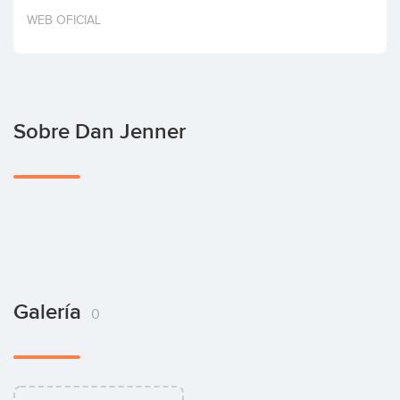
Invertir
WEB OFICIAL
Sobre Dan Jenner
Galería
0