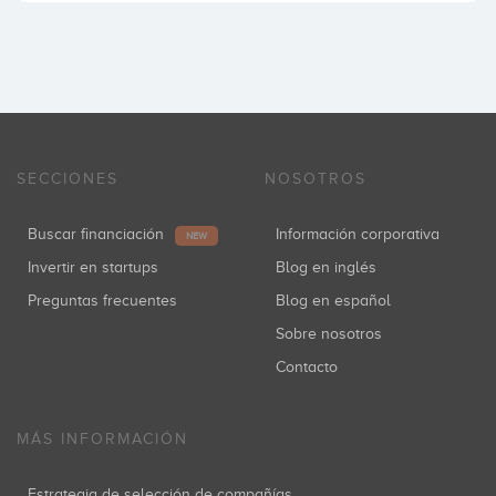
SECCIONES
NOSOTROS
Buscar financiación
Información corporativa
NEW
Invertir en startups
Blog en inglés
Preguntas frecuentes
Blog en español
Sobre nosotros
Contacto
MÁS INFORMACIÓN
Estrategia de selección de compañías