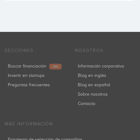
SECCIONES
NOSOTROS
Buscar financiación
Información corporativa
NEW
Invertir en startups
Blog en inglés
Preguntas frecuentes
Blog en español
Sobre nosotros
Contacto
MÁS INFORMACIÓN
Estrategia de selección de compañías