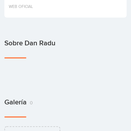
Invertir
WEB OFICIAL
Sobre Dan Radu
Galería
0