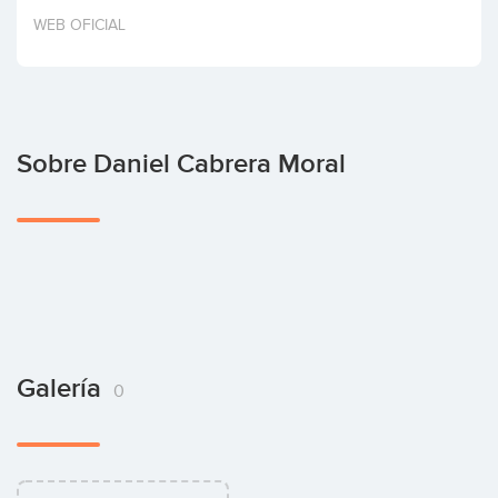
Invertir
WEB OFICIAL
Sobre Daniel Cabrera Moral
Galería
0