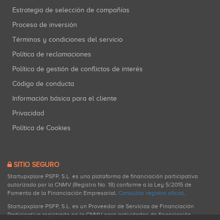
Estrategia de selección de compañías
Proceso de inversión
Términos y condiciones del servicio
Política de reclamaciones
Política de gestión de conflictos de interés
Código de conducta
Información básica para el cliente
Privacidad
Política de Cookies
SITIO SEGURO
Startupxplore PSFP, S.L. es una plataforma de financiación participativa
autorizada por la CNMV (Registro No. 18) conforme a la Ley 5/2015 de
Fomento de la Financiación Empresarial.
Consultar registro oficial
.
Startupxplore PSFP, S.L. es un Proveedor de Servicios de Financiación
Participativa registrado en la CNMV para actividades de financiación