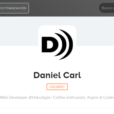
CO FINANCIACIÓN
Daniel Carl
USUARIO
Web Developer @HokuApps | Coffee enthusiast, Aspire & Coder