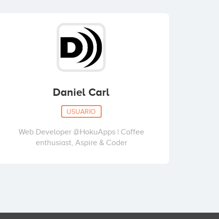
Daniel Carl
USUARIO
Web Developer @HokuApps | Coffee
enthusiast, Aspire & Coder