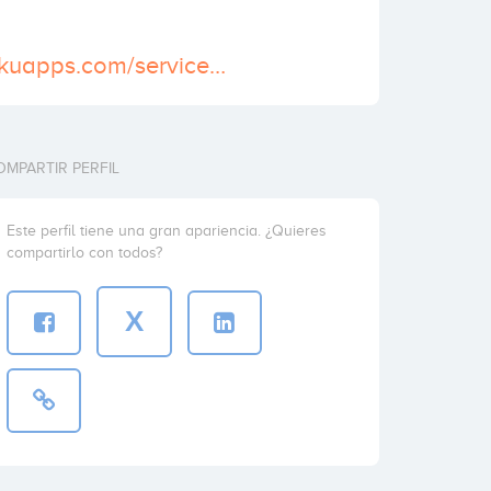
https://www.hokuapps.com/services/android-application-development-company/
OMPARTIR PERFIL
Este perfil tiene una gran apariencia. ¿Quieres
compartirlo con todos?
X