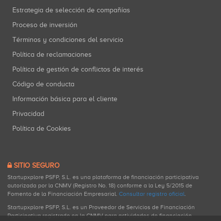
Estrategia de selección de compañías
Proceso de inversión
Términos y condiciones del servicio
Política de reclamaciones
Política de gestión de conflictos de interés
Código de conducta
Información básica para el cliente
Privacidad
Política de Cookies
SITIO SEGURO
Startupxplore PSFP, S.L. es una plataforma de financiación participativa
autorizada por la CNMV (Registro No. 18) conforme a la Ley 5/2015 de
Fomento de la Financiación Empresarial.
Consultar registro oficial
.
Startupxplore PSFP, S.L. es un Proveedor de Servicios de Financiación
Participativa registrado en la CNMV para actividades de financiación