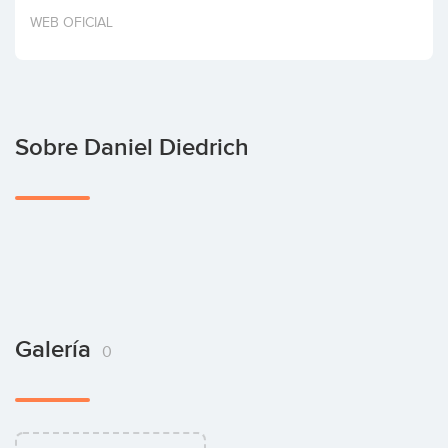
Invertir
WEB OFICIAL
Sobre Daniel Diedrich
Galería
0