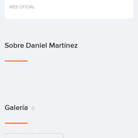
Invertir
WEB OFICIAL
Sobre Daniel Martínez
Galería
0