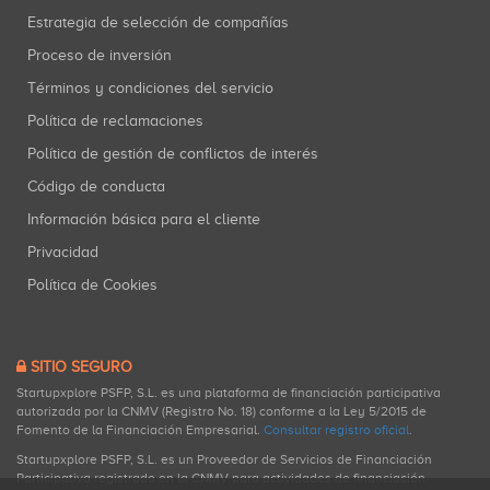
Estrategia de selección de compañías
Proceso de inversión
Términos y condiciones del servicio
Política de reclamaciones
Política de gestión de conflictos de interés
Código de conducta
Información básica para el cliente
Privacidad
Política de Cookies
SITIO SEGURO
Startupxplore PSFP, S.L. es una plataforma de financiación participativa
autorizada por la CNMV (Registro No. 18) conforme a la Ley 5/2015 de
Fomento de la Financiación Empresarial.
Consultar registro oficial
.
Startupxplore PSFP, S.L. es un Proveedor de Servicios de Financiación
Participativa registrado en la CNMV para actividades de financiación