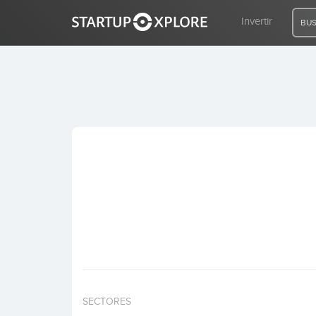
Invertir
BUS
BUSCO FINANCIACIÓN
REGISTRO
ACCESO
Inicio
Invertir
SECTORES