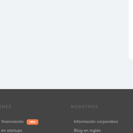
ONES
NOSOTROS
r financiación
Información corporativa
NEW
r en startups
Blog en inglés