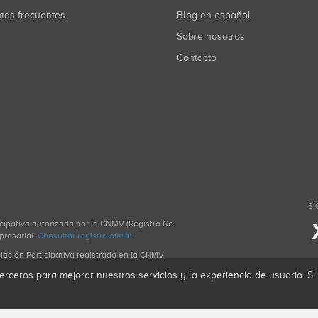
ntas frecuentes
Blog en español
Sobre nosotros
Contacto
SÍ
icipativa autorizada por la CNMV (Registro No.
presarial.
Consultar registro oficial
.
ciación Participativa registrado en la CNMV
erceros para mejorar nuestros servicios y la experiencia de usuario. S