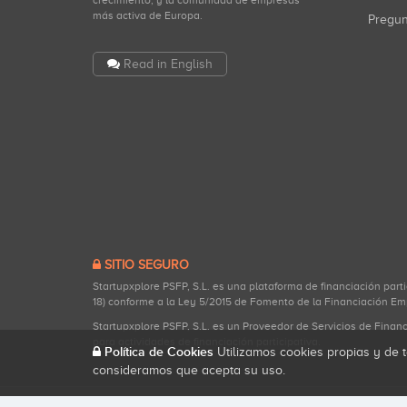
crecimiento, y la comunidad de empresas
más activa de Europa.
Pregu
Read in English
SITIO SEGURO
Startupxplore PSFP, S.L. es una plataforma de financiación part
18) conforme a la Ley 5/2015 de Fomento de la Financiación Em
Startupxplore PSFP, S.L. es un Proveedor de Servicios de Finan
para actividades de financiación participativa.
Política de Cookies
Utilizamos cookies propias y de t
consideramos que acepta su uso.