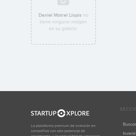
Daniel Motrel Llopis
no
tiene ninguna imágen
en su galería.
SECCI
Busca
La plataforma premium de inversión en
compañías con alto potencial de
Inverti