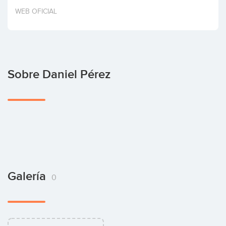
Invertir
WEB OFICIAL
Sobre Daniel Pérez
Galería
0