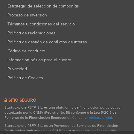
Estrategia de selección de compañías
Proceso de inversión
Términos y condiciones del servicio
Política de reclamaciones
Política de gestión de conflictos de interés
Código de conducta
Información básica para el cliente
Privacidad
Política de Cookies
SITIO SEGURO
Startupxplore PSFP, S.L. es una plataforma de financiación participativa
autorizada por la CNMV (Registro No. 18) conforme a la Ley 5/2015 de
Fomento de la Financiación Empresarial.
Consultar registro oficial
.
Startupxplore PSFP, S.L. es un Proveedor de Servicios de Financiación
Participativa registrado en la CNMV para actividades de financiación