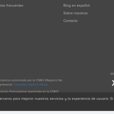
ntas frecuentes
Blog en español
Sobre nosotros
Contacto
SÍ
icipativa autorizada por la CNMV (Registro No.
presarial.
Consultar registro oficial
.
ciación Participativa registrado en la CNMV
erceros para mejorar nuestros servicios y la experiencia de usuario. S