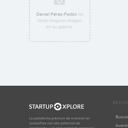
Daniel Pérez-Fadón
no
tiene ninguna imágen
en su galería.
SECCI
Busca
La plataforma premium de inversión en
compañías con alto potencial de
Inverti