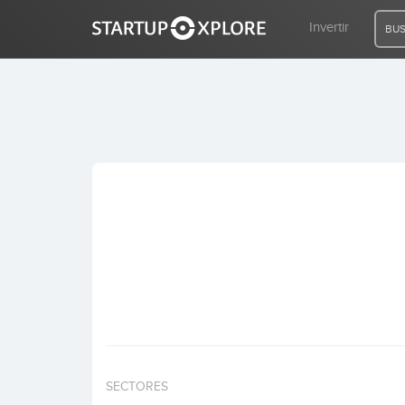
Invertir
BUS
BUSCO FINANCIACIÓN
REGISTRO
ACCESO
Inicio
Invertir
SECTORES