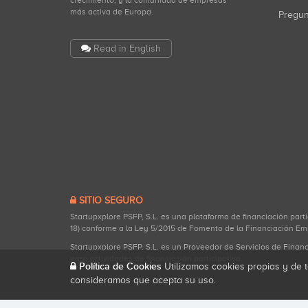
crecimiento, y la comunidad de empresas
más activa de Europa.
Pregu
Read in English
SITIO SEGURO
Startupxplore PSFP, S.L. es una plataforma de financiación part
18) conforme a la Ley 5/2015 de Fomento de la Financiación Em
Startupxplore PSFP, S.L. es un Proveedor de Servicios de Finan
para actividades de financiación participativa.
Política de Cookies
Utilizamos cookies propias y de t
consideramos que acepta su uso.