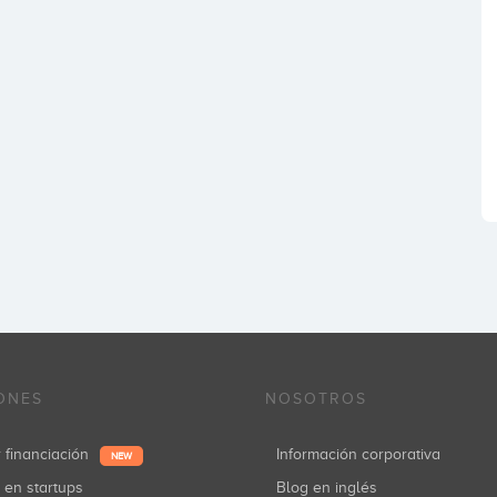
ONES
NOSOTROS
r financiación
Información corporativa
NEW
r en startups
Blog en inglés