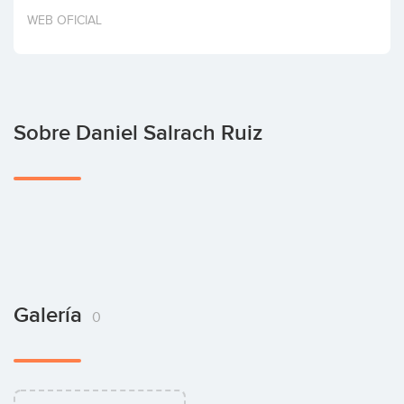
Invertir
WEB OFICIAL
Sobre Daniel Salrach Ruiz
Galería
0