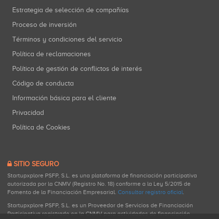
Estrategia de selección de compañías
Proceso de inversión
Términos y condiciones del servicio
Política de reclamaciones
Política de gestión de conflictos de interés
Código de conducta
Información básica para el cliente
Privacidad
Política de Cookies
SITIO SEGURO
Startupxplore PSFP, S.L. es una plataforma de financiación participativa
autorizada por la CNMV (Registro No. 18) conforme a la Ley 5/2015 de
Fomento de la Financiación Empresarial.
Consultar registro oficial
.
Startupxplore PSFP, S.L. es un Proveedor de Servicios de Financiación
Participativa registrado en la CNMV para actividades de financiación