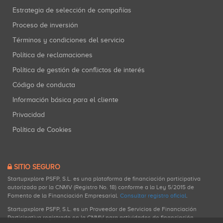
Estrategia de selección de compañías
Proceso de inversión
Términos y condiciones del servicio
Política de reclamaciones
Política de gestión de conflictos de interés
Código de conducta
Información básica para el cliente
Privacidad
Política de Cookies
SITIO SEGURO
Startupxplore PSFP, S.L. es una plataforma de financiación participativa
autorizada por la CNMV (Registro No. 18) conforme a la Ley 5/2015 de
Fomento de la Financiación Empresarial.
Consultar registro oficial
.
Startupxplore PSFP, S.L. es un Proveedor de Servicios de Financiación
Participativa registrado en la CNMV para actividades de financiación