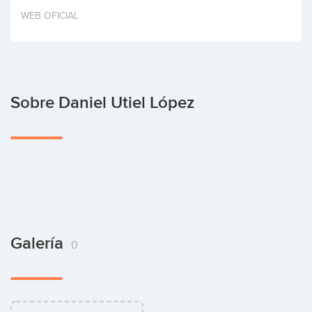
Invertir
WEB OFICIAL
Sobre Daniel Utiel López
Galería
0