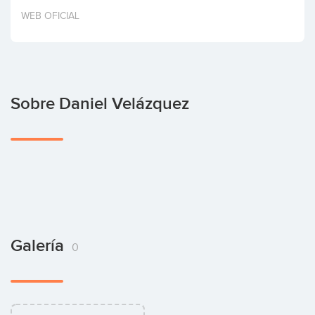
Invertir
WEB OFICIAL
Sobre Daniel Velázquez
Galería
0