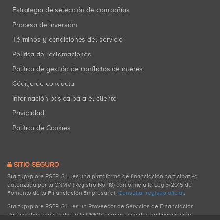
Estrategia de selección de compañías
Proceso de inversión
Términos y condiciones del servicio
Política de reclamaciones
Política de gestión de conflictos de interés
Código de conducta
Información básica para el cliente
Privacidad
Política de Cookies
SITIO SEGURO
Startupxplore PSFP, S.L. es una plataforma de financiación participativa
autorizada por la CNMV (Registro No. 18) conforme a la Ley 5/2015 de
Fomento de la Financiación Empresarial.
Consultar registro oficial
.
Startupxplore PSFP, S.L. es un Proveedor de Servicios de Financiación
Participativa registrado en la CNMV para actividades de financiación