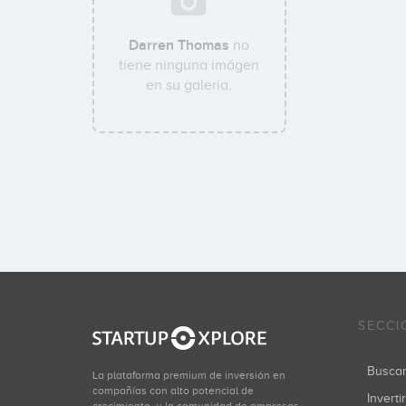
Darren Thomas
no
tiene ninguna imágen
en su galería.
SECCI
Busca
La plataforma premium de inversión en
compañías con alto potencial de
Inverti