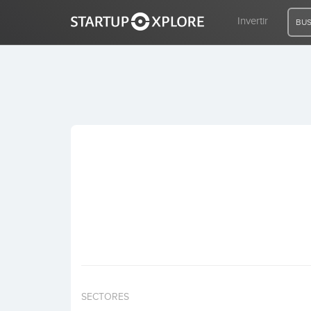
Invertir
BUS
BUSCO FINANCIACIÓN
REGISTRO
ACCESO
Inicio
Invertir
SECTORES