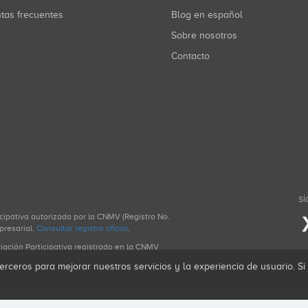
ntas frecuentes
Blog en español
Sobre nosotros
Contacto
SÍ
icipativa autorizada por la CNMV (Registro No.
presarial.
Consultar registro oficial
.
ciación Participativa registrado en la CNMV
erceros para mejorar nuestros servicios y la experiencia de usuario. S