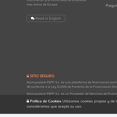
crecimiento, y la comunidad de empresas
más activa de Europa.
Pregu
Read in English
SITIO SEGURO
Startupxplore PSFP, S.L. es una plataforma de financiación part
18) conforme a la Ley 5/2015 de Fomento de la Financiación Em
Startupxplore PSFP, S.L. es un Proveedor de Servicios de Finan
para actividades de financiación participativa.
Política de Cookies
Utilizamos cookies propias y de t
consideramos que acepta su uso.