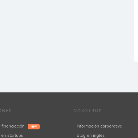
ONES
NOSOTROS
r financiación
Información corporativa
NEW
r en startups
Blog en inglés