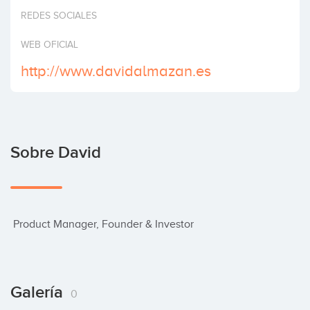
Invertir
REDES SOCIALES
WEB OFICIAL
http://www.davidalmazan.es
Sobre David
 Product Manager, Founder & Investor
Galería
0