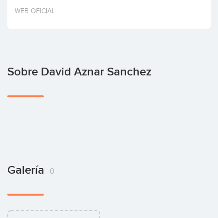
Invertir
WEB OFICIAL
Sobre David Aznar Sanchez
Galería
0