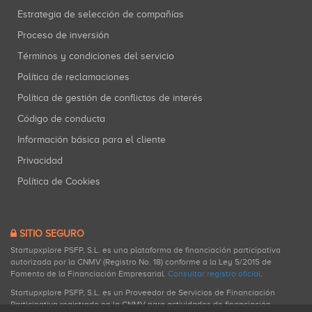
Estrategia de selección de compañías
Proceso de inversión
Términos y condiciones del servicio
Política de reclamaciones
Política de gestión de conflictos de interés
Código de conducta
Información básica para el cliente
Privacidad
Política de Cookies
SITIO SEGURO
Startupxplore PSFP, S.L. es una plataforma de financiación participativa
autorizada por la CNMV (Registro No. 18) conforme a la Ley 5/2015 de
Fomento de la Financiación Empresarial.
Consultar registro oficial
.
Startupxplore PSFP, S.L. es un Proveedor de Servicios de Financiación
Participativa registrado en la CNMV para actividades de financiación