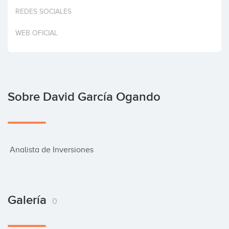
Invertir
REDES SOCIALES
WEB OFICIAL
Sobre David García Ogando
 Analista de Inversiones
Galería
0