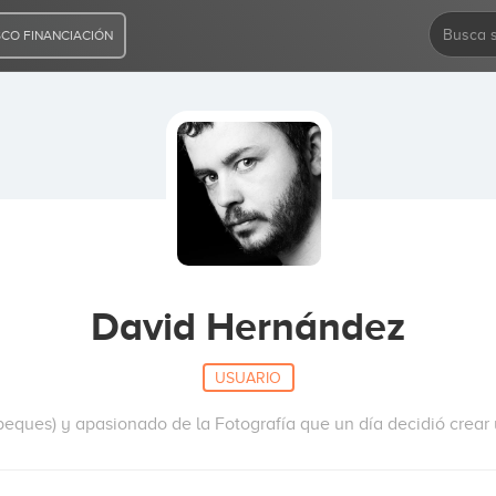
CO FINANCIACIÓN
David Hernández
USUARIO
peques) y apasionado de la Fotografía que un día decidió crea