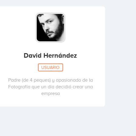
David Hernández
USUARIO
Padre (de 4 peques) y apasionado de la
Fotografía que un día decidió crear una
empresa