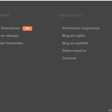
ONES
NOSOTROS
r financiación
Información corporativa
NEW
r en startups
Blog en inglés
ntas frecuentes
Blog en español
Sobre nosotros
Contacto
SÍ