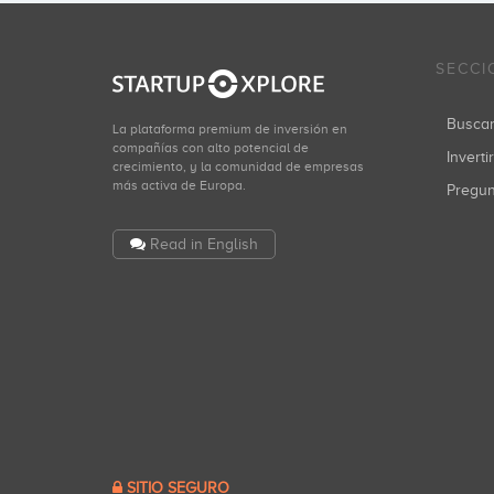
SECCI
Busca
La plataforma premium de inversión en
compañías con alto potencial de
Inverti
crecimiento, y la comunidad de empresas
más activa de Europa.
Pregu
Read in English
SITIO SEGURO