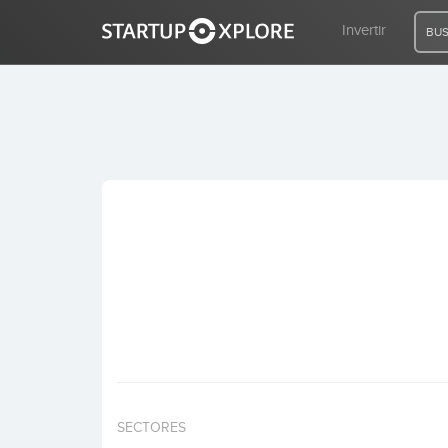
Invertir
BUS
BUSCO FINANCIACIÓN
REGISTRO
ACCESO
Inicio
Invertir
SECTORES