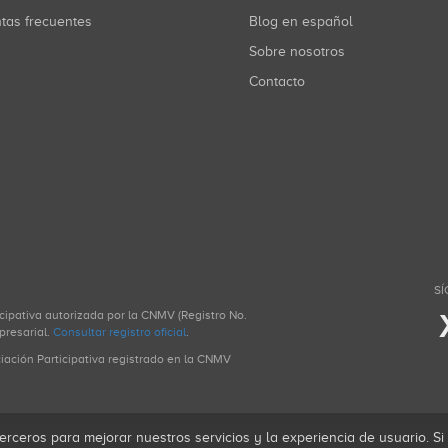
ntas frecuentes
Blog en español
Sobre nosotros
Contacto
SÍ
icipativa autorizada por la CNMV (Registro No.
presarial.
Consultar registro oficial
.
ciación Participativa registrado en la CNMV
erceros para mejorar nuestros servicios y la experiencia de usuario. S