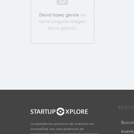
David lopez garcia
no
tiene ninguna imágen
en su galería.
SECCI
Busca
La plataforma premium de inversión en
compañías con alto potencial de
Inverti