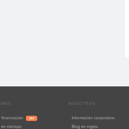
ONES
NOSOTROS
r financiación
Información corporativa
NEW
r en startups
Blog en inglés