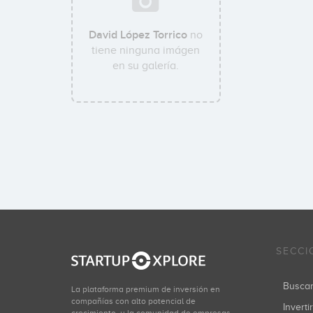
David López Torrico
no
tiene ninguna imágen
en su galería.
SECCI
Busca
La plataforma premium de inversión en
compañías con alto potencial de
Inverti