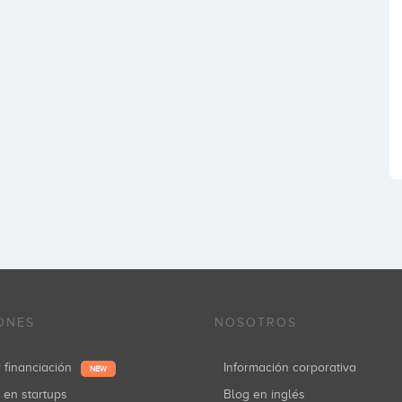
ONES
NOSOTROS
r financiación
Información corporativa
NEW
r en startups
Blog en inglés