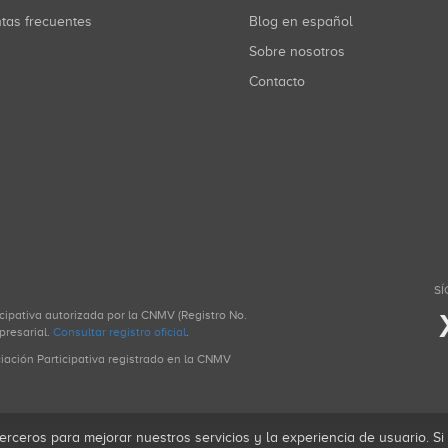
ntas frecuentes
Blog en español
Sobre nosotros
Contacto
SÍ
icipativa autorizada por la CNMV (Registro No.
presarial.
Consultar registro oficial
.
ciación Participativa registrado en la CNMV
erceros para mejorar nuestros servicios y la experiencia de usuario. S