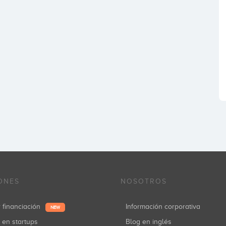
ONES
NOSOTROS
r financiación
Información corporativa
NEW
r en startups
Blog en inglés