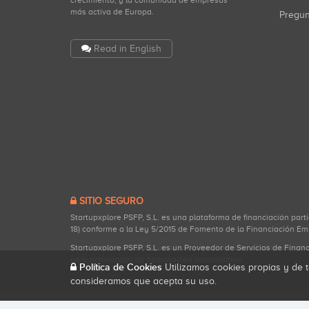
crecimiento, y la comunidad de empresas
más activa de Europa.
Pregu
Read in English
SITIO SEGURO
Startupxplore PSFP, S.L. es una plataforma de financiación part
18) conforme a la Ley 5/2015 de Fomento de la Financiación Em
Startupxplore PSFP, S.L. es un Proveedor de Servicios de Finan
para actividades de financiación participativa.
Política de Cookies
Utilizamos cookies propias y de t
consideramos que acepta su uso.