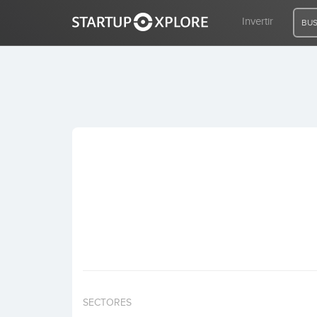
Invertir
BUS
BUSCO FINANCIACIÓN
REGISTRO
ACCESO
Inicio
Invertir
SECTORES