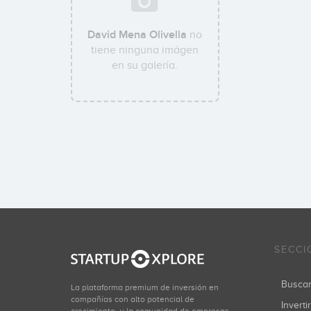
David Mena Olivella
no
tiene ninguna imágen
en su galería.
SECCI
Busca
La plataforma premium de inversión en
compañías con alto potencial de
Inverti