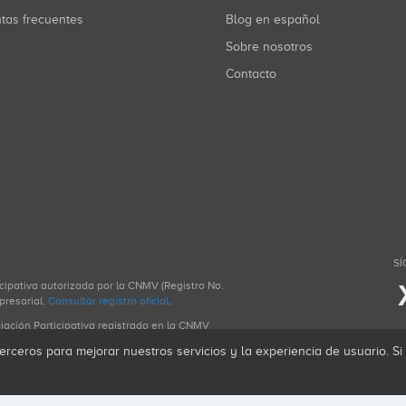
ntas frecuentes
Blog en español
Sobre nosotros
Contacto
SÍ
icipativa autorizada por la CNMV (Registro No.
presarial.
Consultar registro oficial
.
ciación Participativa registrado en la CNMV
erceros para mejorar nuestros servicios y la experiencia de usuario. S