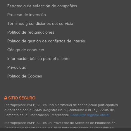
Estrategia de selección de compañías
Proceso de inversión
Términos y condiciones del servicio
Política de reclamaciones
Política de gestión de conflictos de interés
Código de conducta
Información básica para el cliente
Privacidad
Política de Cookies
SITIO SEGURO
Startupxplore PSFP, S.L. es una plataforma de financiación participativa
autorizada por la CNMV (Registro No. 18) conforme a la Ley 5/2015 de
Fomento de la Financiación Empresarial.
Consultar registro oficial
.
Startupxplore PSFP, S.L. es un Proveedor de Servicios de Financiación
Participativa registrado en la CNMV para actividades de financiación