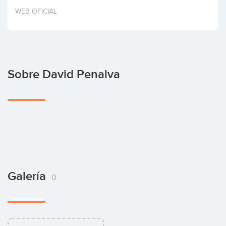
Invertir
WEB OFICIAL
Sobre David Penalva
Galería
0