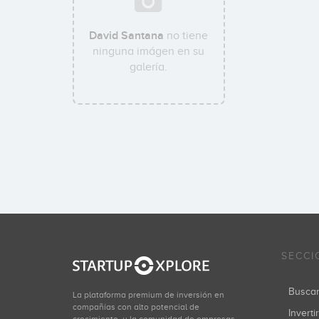
David Santana
no tiene
ninguna imágen en su
galería.
SECCI
Busca
La plataforma premium de inversión en
compañías con alto potencial de
Inverti