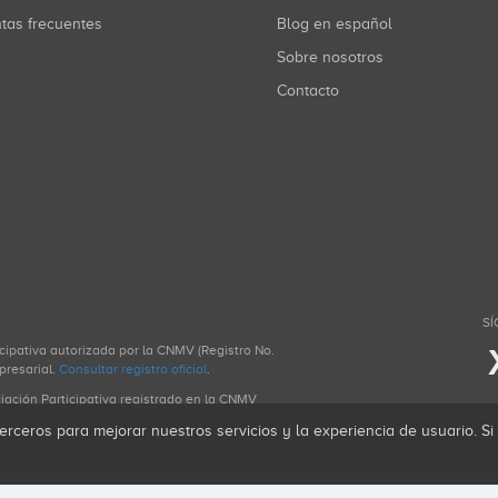
ntas frecuentes
Blog en español
Sobre nosotros
Contacto
SÍ
icipativa autorizada por la CNMV (Registro No.
presarial.
Consultar registro oficial
.
ciación Participativa registrado en la CNMV
erceros para mejorar nuestros servicios y la experiencia de usuario. S