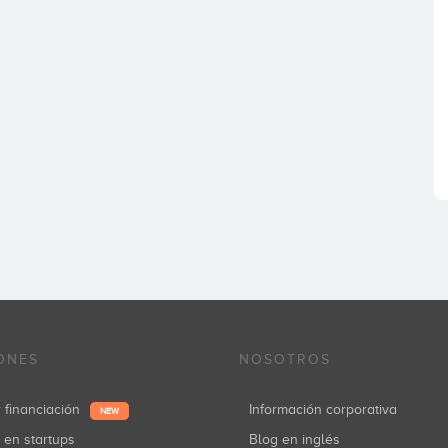
ONES
NOSOTROS
r financiación
Información corporativa
NEW
r en startups
Blog en inglés