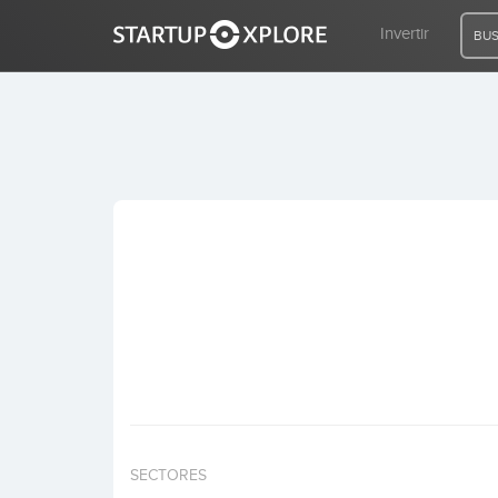
Invertir
BUS
BUSCO FINANCIACIÓN
REGISTRO
ACCESO
Inicio
Invertir
SECTORES