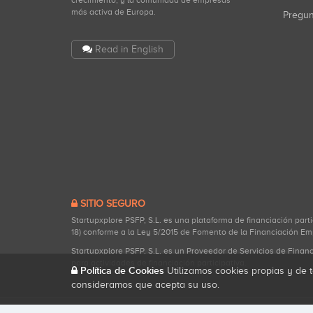
crecimiento, y la comunidad de empresas
más activa de Europa.
Pregu
Read in English
SITIO SEGURO
Startupxplore PSFP, S.L. es una plataforma de financiación part
18) conforme a la Ley 5/2015 de Fomento de la Financiación Em
Startupxplore PSFP, S.L. es un Proveedor de Servicios de Finan
para actividades de financiación participativa.
Política de Cookies
Utilizamos cookies propias y de t
consideramos que acepta su uso.