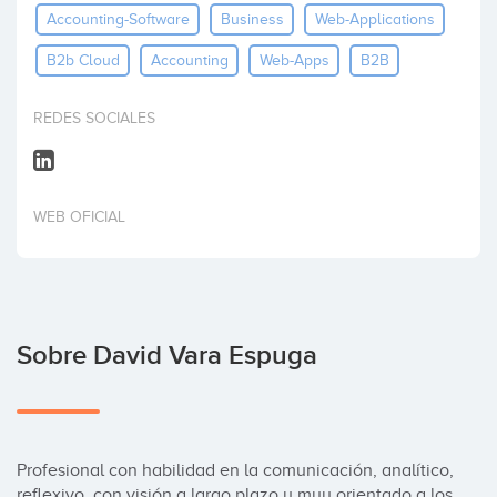
Accounting-Software
Business
Web-Applications
Invertir
B2b Cloud
Accounting
Web-Apps
B2B
REDES SOCIALES
WEB OFICIAL
Sobre David Vara Espuga
Profesional con habilidad en la comunicación, analítico, 
reflexivo, con visión a largo plazo y muy orientado a los 