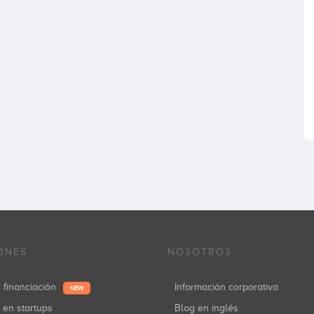
ONES
NOSOTROS
r financiación
Información corporativa
NEW
r en startups
Blog en inglés