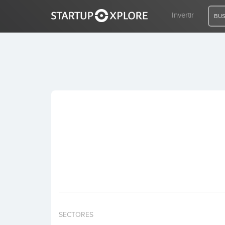
Invertir
BUS
BUSCO FINANCIACIÓN
REGISTRO
ACCESO
Inicio
Invertir
SECTORES