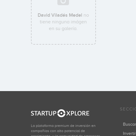
David Viladés Medel
no
tiene ninguna imágen
en su galería.
SECCI
Busca
La plataforma premium de inversión en
compañías con alto potencial de
Inverti