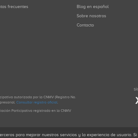
ntas frecuentes
Blog en español
Sobre nosotros
Contacto
SÍ
icipativa autorizada por la CNMV (Registro No.
presarial.
Consultar registro oficial
.
ciación Participativa registrado en la CNMV
erceros para mejorar nuestros servicios y la experiencia de usuario. S