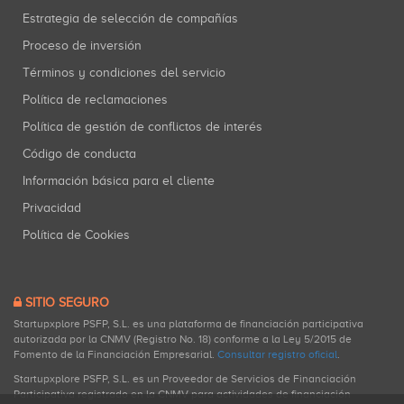
Estrategia de selección de compañías
Proceso de inversión
Términos y condiciones del servicio
Política de reclamaciones
Política de gestión de conflictos de interés
Código de conducta
Información básica para el cliente
Privacidad
Política de Cookies
SITIO SEGURO
Startupxplore PSFP, S.L. es una plataforma de financiación participativa
autorizada por la CNMV (Registro No. 18) conforme a la Ley 5/2015 de
Fomento de la Financiación Empresarial.
Consultar registro oficial
.
Startupxplore PSFP, S.L. es un Proveedor de Servicios de Financiación
Participativa registrado en la CNMV para actividades de financiación