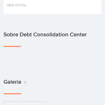
Invertir
WEB OFICIAL
Sobre Debt Consolidation Center
Galería
0