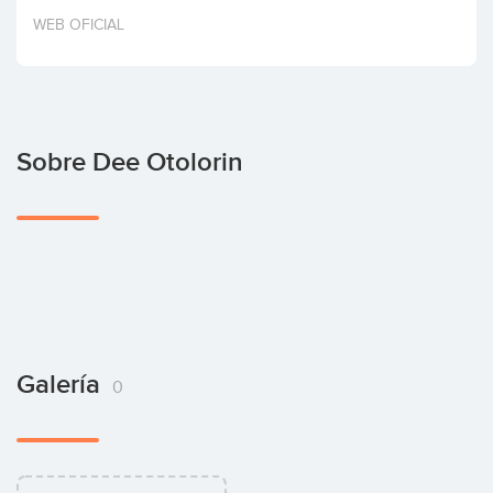
Invertir
WEB OFICIAL
Sobre Dee Otolorin
Galería
0