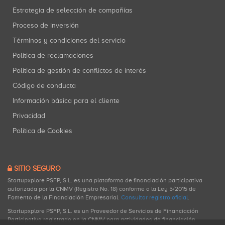
Estrategia de selección de compañías
Proceso de inversión
Términos y condiciones del servicio
Política de reclamaciones
Política de gestión de conflictos de interés
Código de conducta
Información básica para el cliente
Privacidad
Política de Cookies
SITIO SEGURO
Startupxplore PSFP, S.L. es una plataforma de financiación participativa
autorizada por la CNMV (Registro No. 18) conforme a la Ley 5/2015 de
Fomento de la Financiación Empresarial.
Consultar registro oficial
.
Startupxplore PSFP, S.L. es un Proveedor de Servicios de Financiación
Participativa registrado en la CNMV para actividades de financiación