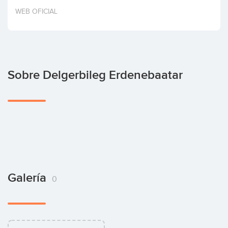
Invertir
WEB OFICIAL
Sobre Delgerbileg Erdenebaatar
Galería
0