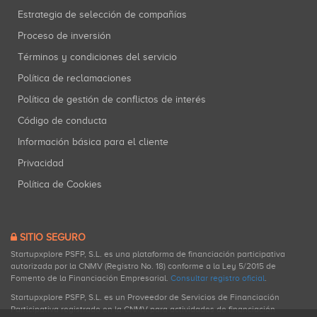
Estrategia de selección de compañías
Proceso de inversión
Términos y condiciones del servicio
Política de reclamaciones
Política de gestión de conflictos de interés
Código de conducta
Información básica para el cliente
Privacidad
Política de Cookies
SITIO SEGURO
Startupxplore PSFP, S.L. es una plataforma de financiación participativa
autorizada por la CNMV (Registro No. 18) conforme a la Ley 5/2015 de
Fomento de la Financiación Empresarial.
Consultar registro oficial
.
Startupxplore PSFP, S.L. es un Proveedor de Servicios de Financiación
Participativa registrado en la CNMV para actividades de financiación