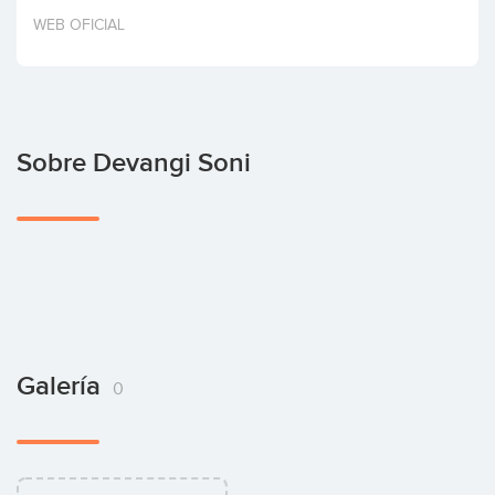
Invertir
WEB OFICIAL
Sobre Devangi Soni
Galería
0