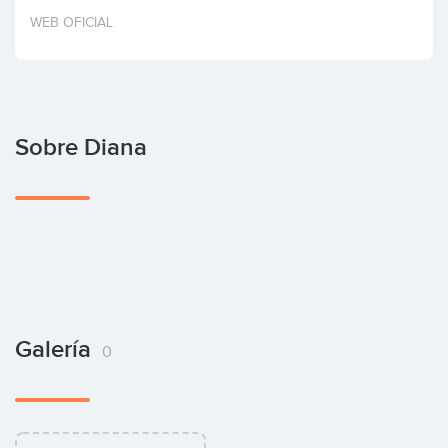
Invertir
WEB OFICIAL
Sobre Diana
Galería
0