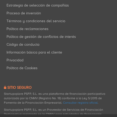
Estrategia de selección de compañías
Proceso de inversión
Términos y condiciones del servicio
Política de reclamaciones
Política de gestión de conflictos de interés
Código de conducta
Información básica para el cliente
Privacidad
Política de Cookies
SITIO SEGURO
Startupxplore PSFP, S.L. es una plataforma de financiación participativa
autorizada por la CNMV (Registro No. 18) conforme a la Ley 5/2015 de
Fomento de la Financiación Empresarial.
Consultar registro oficial
.
Startupxplore PSFP, S.L. es un Proveedor de Servicios de Financiación
Participativa registrado en la CNMV para actividades de financiación