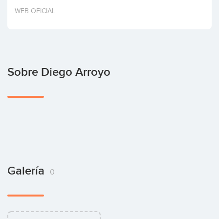
Invertir
WEB OFICIAL
Sobre Diego Arroyo
Galería
0