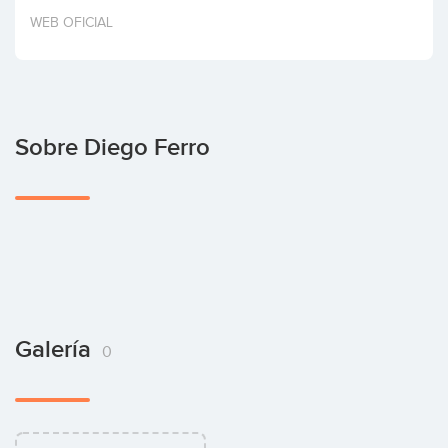
Invertir
WEB OFICIAL
Sobre Diego Ferro
Galería
0