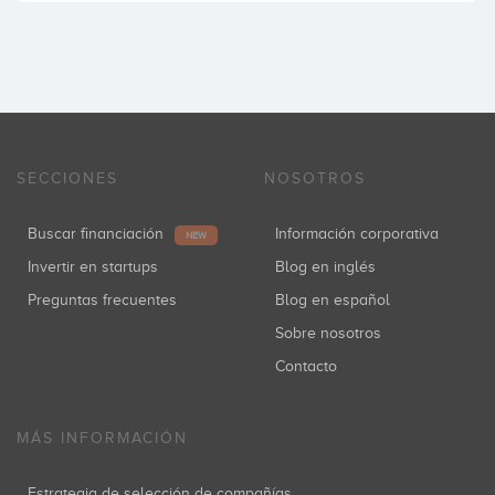
SECCIONES
NOSOTROS
Buscar financiación
Información corporativa
NEW
Invertir en startups
Blog en inglés
Preguntas frecuentes
Blog en español
Sobre nosotros
Contacto
MÁS INFORMACIÓN
Estrategia de selección de compañías