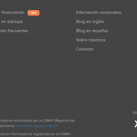
r financiación
Información corporativa
NEW
r en startups
Blog en inglés
ntas frecuentes
Blog en español
Sobre nosotros
Contacto
SÍ
icipativa autorizada por la CNMV (Registro No.
presarial.
Consultar registro oficial
.
ciación Participativa registrado en la CNMV