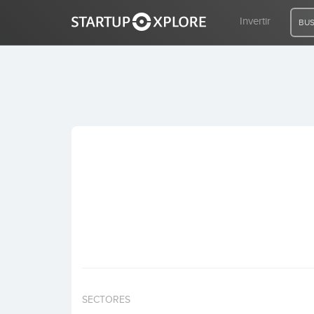
Invertir
BUS
BUSCO FINANCIACIÓN
REGISTRO
ACCESO
Inicio
Invertir
SECTORES