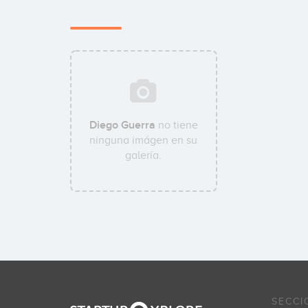
Diego Guerra
no tiene
ninguna imágen en su
galería.
SECCI