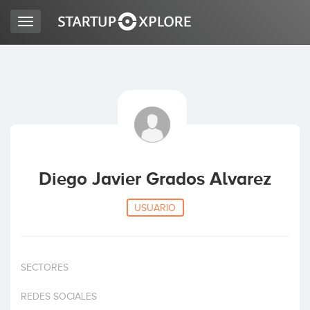
Toggle
navigation
BUSCO FINANCIACIÓN
REGISTRO
ACCESO
Diego Javier Grados Alvarez
USUARIO
SECTORES
Inicio
REDES SOCIALES