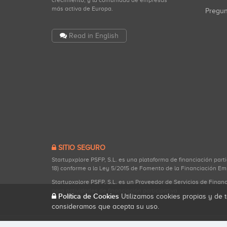
crecimiento, y la comunidad de empresas
más activa de Europa.
Pregu
Read in English
SITIO SEGURO
Startupxplore PSFP, S.L. es una plataforma de financiación part
18) conforme a la Ley 5/2015 de Fomento de la Financiación Em
Startupxplore PSFP, S.L. es un Proveedor de Servicios de Finan
para actividades de financiación participativa.
Política de Cookies
Utilizamos cookies propias y de t
consideramos que acepta su uso.