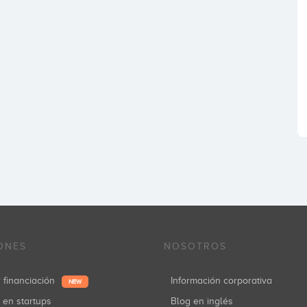
ONES
NOSOTROS
r financiación
Información corporativa
NEW
r en startups
Blog en inglés