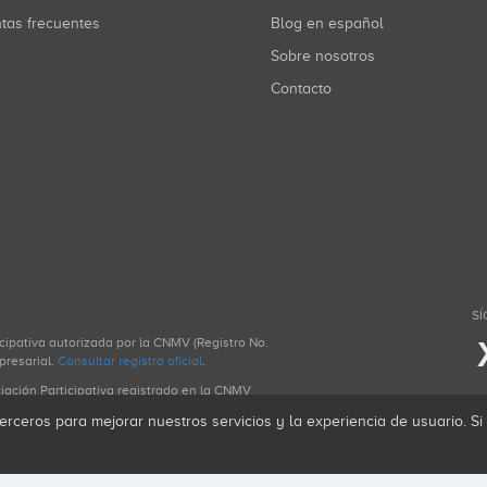
ntas frecuentes
Blog en español
Sobre nosotros
Contacto
SÍ
icipativa autorizada por la CNMV (Registro No.
presarial.
Consultar registro oficial
.
ciación Participativa registrado en la CNMV
erceros para mejorar nuestros servicios y la experiencia de usuario. S