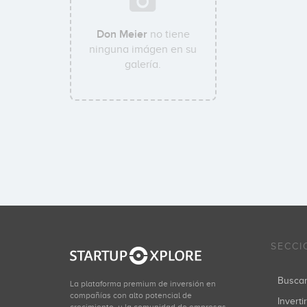
Don Meier
no tiene
ninguna imágen en su
galería.
SECCI
Busca
La plataforma premium de inversión en
compañías con alto potencial de
Inverti