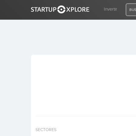
Invertir
BUS
BUSCO FINANCIACIÓN
REGISTRO
ACCESO
Inicio
Invertir
SECTORES