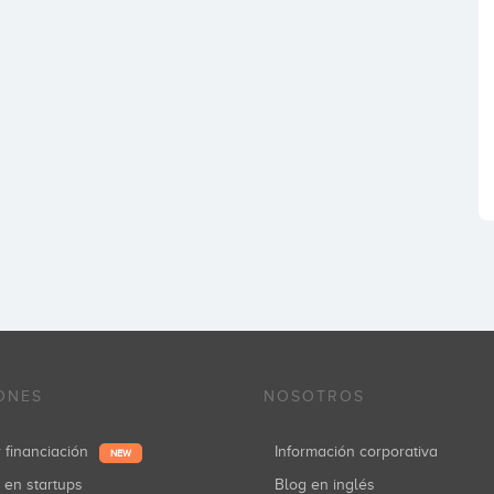
ONES
NOSOTROS
r financiación
Información corporativa
NEW
r en startups
Blog en inglés