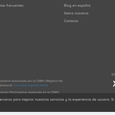
ntas frecuentes
Blog en español
Sobre nosotros
Contacto
SÍ
icipativa autorizada por la CNMV (Registro No.
presarial.
Consultar registro oficial
.
ciación Participativa registrado en la CNMV
erceros para mejorar nuestros servicios y la experiencia de usuario. S