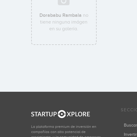
Dorababu Rambala
no
tiene ninguna imágen
en su galería.
SECCI
Busca
La plataforma premium de inversión en
compañías con alto potencial de
Inverti