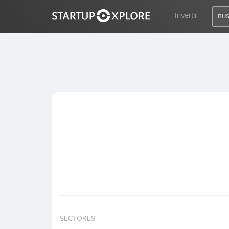
Invertir
BUS
BUSCO FINANCIACIÓN
REGISTRO
ACCESO
Inicio
Invertir
SECTORES