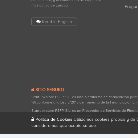
crecimiento, y la comunidad de empresas
más activa de Europa.
Pregu
Read in English
SITIO SEGURO
Startupxplore PSFP, S.L. es una plataforma de financiación part
18) conforme a la Ley 5/2015 de Fomento de la Financiación Em
Startupxplore PSFP, S.L. es un Proveedor de Servicios de Finan
para actividades de financiación participativa.
Política de Cookies
Utilizamos cookies propias y de t
consideramos que acepta su uso.